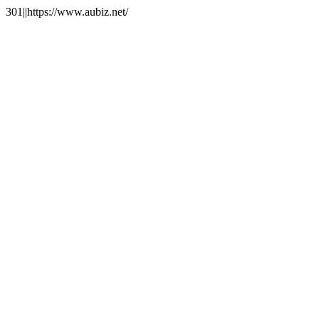
301||https://www.aubiz.net/