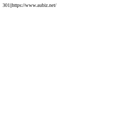
301||https://www.aubiz.net/