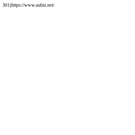
301||https://www.aubiz.net/